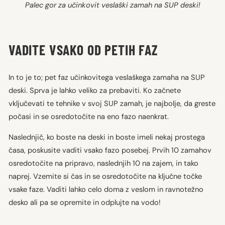
Palec gor za učinkovit veslaški zamah na SUP deski!
VADITE VSAKO OD PETIH FAZ
In to je to; pet faz učinkovitega veslaškega zamaha na SUP
deski. Sprva je lahko veliko za prebaviti. Ko začnete
vključevati te tehnike v svoj SUP zamah, je najbolje, da greste
počasi in se osredotočite na eno fazo naenkrat.
Naslednjič, ko boste na deski in boste imeli nekaj prostega
časa, poskusite vaditi vsako fazo posebej. Prvih 10 zamahov
osredotočite na pripravo, naslednjih 10 na zajem, in tako
naprej. Vzemite si čas in se osredotočite na ključne točke
vsake faze. Vaditi lahko celo doma z veslom in ravnotežno
desko ali pa se opremite in odplujte na vodo!