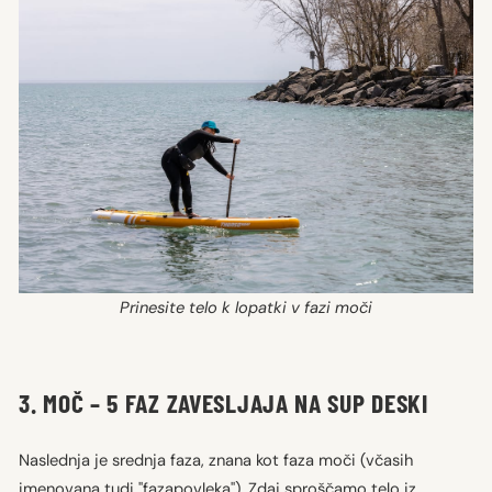
Prinesite telo k lopatki v fazi moči
3. MOČ – 5 FAZ ZAVESLJAJA NA SUP DESKI
Naslednja je srednja faza, znana kot faza moči (včasih
imenovana tudi "fazapovleka"). Zdaj sproščamo telo iz