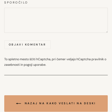
SPOROČILO
OBJAVI KOMENTAR
To spletno mesto ščiti hCaptcha, pri čemer veljajo hCaptcha
pravilnik o
zasebnosti
in
pogoji uporabe
.
NAZAJ NA KAKO VESLATI NA DESKI