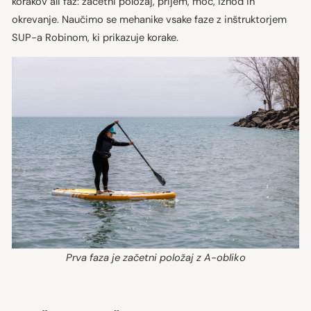
korakov ali faz: začetni položaj, prijem, moč, izhod in
okrevanje. Naučimo se mehanike vsake faze z inštruktorjem
SUP-a Robinom, ki prikazuje korake.
Prva faza je začetni položaj z A-obliko