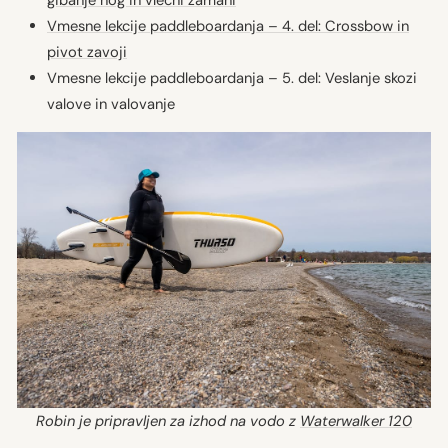
gibanje nog in vlečni zamahi
Vmesne lekcije paddleboardanja – 4. del: Crossbow in
pivot zavoji
Vmesne lekcije paddleboardanja – 5. del: Veslanje skozi
valove in valovanje
Robin je pripravljen za izhod na vodo z
Waterwalker 120