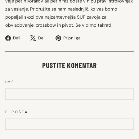
vaje petih korakov ali petih faz boste v hipu pravi strokovnjak
za veslanje. Pridružite se nam naslednjič, ko vas bomo
popeljali skozi dva najzahtevnejša SUP zavoja za
obvladovanje: crossbow in pivot. Se vidimo takrat!
Deli
Tweet
Pripni
Deli
Deli
Pripni ga
na
na
na
Facebooku
X
Pinterest
PUSTITE KOMENTAR
IME
E-POŠTA