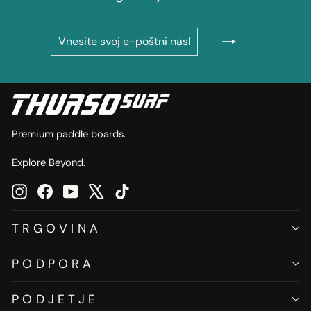
VNESITE
NAROČI
SVOJ
SE
E-
POŠTNI
NASLOV
Premium paddle boards.
Explore Beyond.
Instagram
Facebook
YouTube
X
TikTok
TRGOVINA
PODPORA
PODJETJE