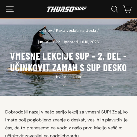
Preskoči
NAVIGACIJA PO SPLETNEM MESTU
ISKANJE
NA
na
vsebino
Domov
/
Kako veslati na deski
/
jun. 09, 2022
·
Updated Jul 16, 2026
VMESNE LEKCIJE SUP – 2. DEL -
UČINKOVIT ZAMAH S SUP DESKO
by forest zhao
Dobrodošli nazaj v našo serijo lekcij za vmesni SUP! Zdaj, ko
imate bolj poglobljeno znanje o deskah, veslih in plavutih, je
čas, da to prenesemo na vodo z našo prvo lekcijo veščin:
učinkovit zavesljaj na paddleboardu.