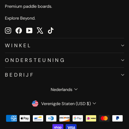
Premium paddle boards.
Explore Beyond.
Instagram
Facebook
YouTube
X
TikTok
WINKEL
ONDERSTEUNING
BEDRIJF
TAAL
Nederlands
VALUTA
Verenigde Staten (USD $)