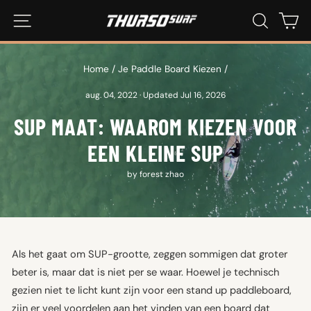
Ga
SITE-NAVIGATIE
ZOEKEN
WI
naar
inhoud
Home
/
Je Paddle Board Kiezen
/
aug. 04, 2022
·
Updated Jul 16, 2026
SUP MAAT: WAAROM KIEZEN VOOR
EEN KLEINE SUP
by forest zhao
Als het gaat om SUP-grootte, zeggen sommigen dat groter
beter is, maar dat is niet per se waar. Hoewel je technisch
gezien niet te licht kunt zijn voor een stand up paddleboard,
zijn er veel voordelen aan het vinden van een board dat