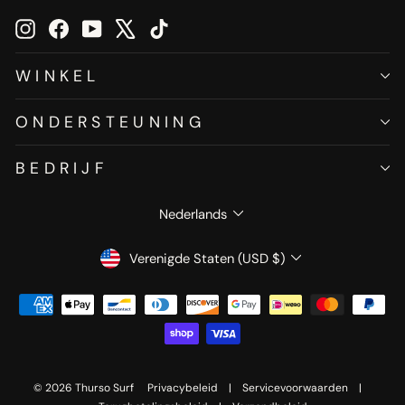
Instagram
Facebook
YouTube
X
TikTok
WINKEL
ONDERSTEUNING
BEDRIJF
TAAL
Nederlands
VALUTA
Verenigde Staten (USD $)
© 2026 Thurso Surf
Privacybeleid
|
Servicevoorwaarden
|