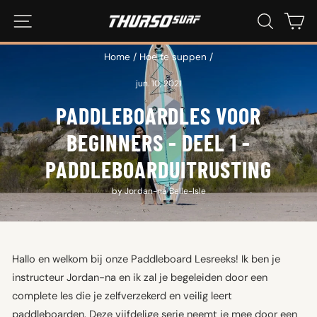
Ga
SITE-NAVIGATIE
ZOEKEN
WI
naar
inhoud
Home
/
Hoe te suppen
/
jun. 10, 2021
PADDLEBOARDLES VOOR
BEGINNERS - DEEL 1 -
PADDLEBOARDUITRUSTING
by Jordan-na Belle-Isle
Hallo en welkom bij onze Paddleboard Lesreeks! Ik ben je
instructeur Jordan-na en ik zal je begeleiden door een
complete les die je zelfverzekerd en veilig leert
paddleboarden. Deze vijfdelige serie neemt je mee door een