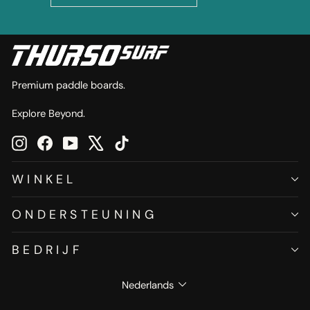
UW
E-
MAILADRES
IN
Premium paddle boards.
Explore Beyond.
Instagram
Facebook
YouTube
X
TikTok
WINKEL
ONDERSTEUNING
BEDRIJF
TAAL
Nederlands