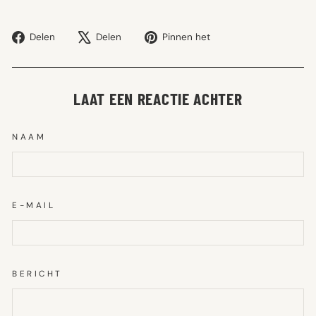
Deel
Tweet
Pin
Delen
Delen
Pinnen het
op
op
op
Facebook
X
Pinterest
LAAT EEN REACTIE ACHTER
NAAM
E-MAIL
BERICHT