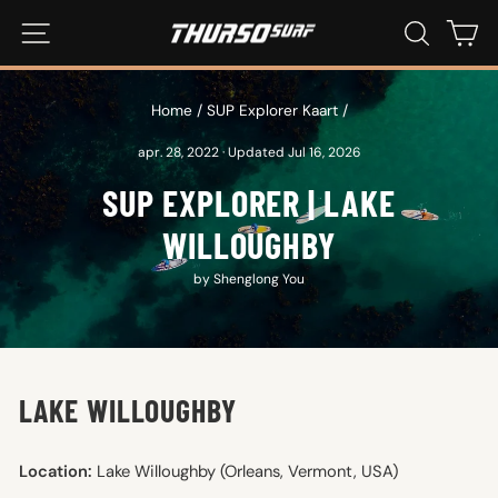
Ga
SITE-NAVIGATIE
ZOEKEN
WI
naar
inhoud
Home
/
SUP Explorer Kaart
/
apr. 28, 2022
·
Updated Jul 16, 2026
SUP EXPLORER | LAKE
WILLOUGHBY
by Shenglong You
LAKE WILLOUGHBY
Location:
Lake Willoughby (Orleans, Vermont, USA)