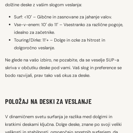
dolžine deske z vašim slogom veslanja:
Surf: <10′ – Gibčne in zasnovane za jahanje valov.
Vse-v-enem: 10′ do 11′ – Vsestranko za različne pogoje,
idealno za začetnike.
Touring/Dirke: 11’+ – Dolge in ozke za hitrost in
dolgoročno veslanje.
Ne glede na vašo izbiro, ne pozabite, da se veselje SUP-a
skriva v občutku deske pod vami. Vaš slog in preference se
bodo razvijali, prav tako vaš okus za deske.
POLOŽAJ NA DESKI ZA VESLANJE
V dinamičnem svetu surfanja je razlika med dolgimi in
kratkimi deskami ključna. Dolge deske, znane po svoji veliki
velikosti in stabilnosti, omogočajo spretnih surferjem, da