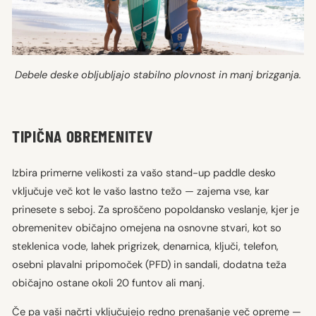
Debele deske obljubljajo stabilno plovnost in manj brizganja.
TIPIČNA OBREMENITEV
Izbira primerne velikosti za vašo stand-up paddle desko
vključuje več kot le vašo lastno težo — zajema vse, kar
prinesete s seboj. Za sproščeno popoldansko veslanje, kjer je
obremenitev običajno omejena na osnovne stvari, kot so
steklenica vode, lahek prigrizek, denarnica, ključi, telefon,
osebni plavalni pripomoček (PFD) in sandali, dodatna teža
običajno ostane okoli 20 funtov ali manj.
Če pa vaši načrti vključujejo redno prenašanje več opreme —