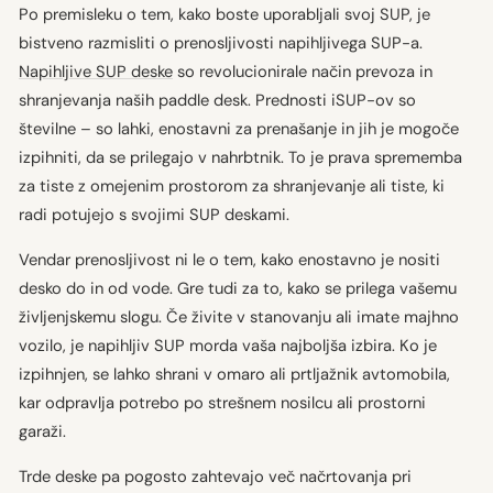
Po premisleku o tem, kako boste uporabljali svoj SUP, je
bistveno razmisliti o prenosljivosti napihljivega SUP-a.
Napihljive SUP deske
so revolucionirale način prevoza in
shranjevanja naših paddle desk. Prednosti iSUP-ov so
številne – so lahki, enostavni za prenašanje in jih je mogoče
izpihniti, da se prilegajo v nahrbtnik. To je prava sprememba
za tiste z omejenim prostorom za shranjevanje ali tiste, ki
radi potujejo s svojimi SUP deskami.
Vendar prenosljivost ni le o tem, kako enostavno je nositi
desko do in od vode. Gre tudi za to, kako se prilega vašemu
življenjskemu slogu. Če živite v stanovanju ali imate majhno
vozilo, je napihljiv SUP morda vaša najboljša izbira. Ko je
izpihnjen, se lahko shrani v omaro ali prtljažnik avtomobila,
kar odpravlja potrebo po strešnem nosilcu ali prostorni
garaži.
Trde deske pa pogosto zahtevajo več načrtovanja pri