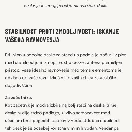
veslanja in zmogljivostjo na naloženi deski.
STABILNOST PROTI ZMOGLJIVOSTI: ISKANJE
VAŠEGA RAVNOVESJA
Pri iskanju popolne deske za stand up paddle je občutljiv ples
med stabilnostjo in zmogljivostjo deske zahteva premišljen
pristop. Vaše idealno ravnovesje med tema elementoma je
odvisno od vaše ravni izkušenj in vaših ciljev za veslaške
dogodivščine.
Za začetnike:
Kot začetnik je modra izbira najbolj stabilna deska. Širše
deske nudijo trdno podlago, ki vliva samozavest med
učenjem brez pogostih padcev v vodo. Udobna stabilnost
teh desk je še posebej koristna v mirnih vodah. Vendar pa