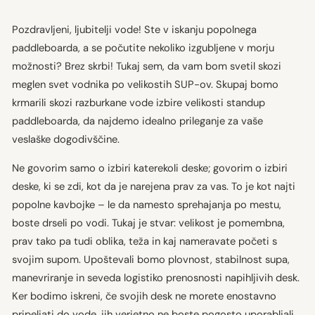
Pozdravljeni, ljubitelji vode! Ste v iskanju popolnega
paddleboarda, a se počutite nekoliko izgubljene v morju
možnosti? Brez skrbi! Tukaj sem, da vam bom svetil skozi
meglen svet vodnika po velikostih SUP-ov. Skupaj bomo
krmarili skozi razburkane vode izbire velikosti standup
paddleboarda, da najdemo idealno prileganje za vaše
veslaške dogodivščine.
Ne govorim samo o izbiri katerekoli deske; govorim o izbiri
deske, ki se zdi, kot da je narejena prav za vas. To je kot najti
popolne kavbojke – le da namesto sprehajanja po mestu,
boste drseli po vodi. Tukaj je stvar: velikost je pomembna,
prav tako pa tudi oblika, teža in kaj nameravate početi s
svojim supom. Upoštevali bomo plovnost, stabilnost supa,
manevriranje in seveda logistiko prenosnosti napihljivih desk.
Ker bodimo iskreni, če svojih desk ne morete enostavno
pripeljati do vode, jih verjetno ne boste pogosto uporabljali,