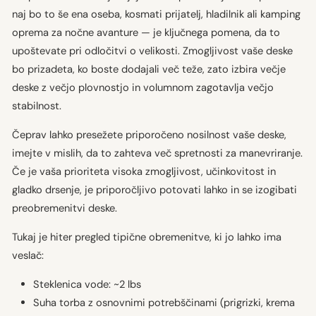
naj bo to še ena oseba, kosmati prijatelj, hladilnik ali kamping
oprema za nočne avanture — je ključnega pomena, da to
upoštevate pri odločitvi o velikosti. Zmogljivost vaše deske
bo prizadeta, ko boste dodajali več teže, zato izbira večje
deske z večjo plovnostjo in volumnom zagotavlja večjo
stabilnost.
Čeprav lahko presežete priporočeno nosilnost vaše deske,
imejte v mislih, da to zahteva več spretnosti za manevriranje.
Če je vaša prioriteta visoka zmogljivost, učinkovitost in
gladko drsenje, je priporočljivo potovati lahko in se izogibati
preobremenitvi deske.
Tukaj je hiter pregled tipične obremenitve, ki jo lahko ima
veslač:
Steklenica vode: ~2 lbs
Suha torba z osnovnimi potrebščinami (prigrizki, krema