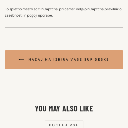
To spletno mesto ščiti hCaptcha, pri čemer veljajo hCaptcha
pravilnik o
zasebnosti
in
pogoji uporabe
.
NAZAJ NA IZBIRA VAŠE SUP DESKE
YOU MAY ALSO LIKE
POGLEJ VSE