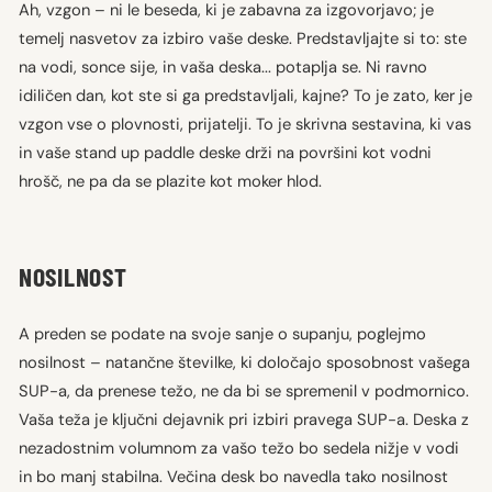
Ah, vzgon – ni le beseda, ki je zabavna za izgovorjavo; je
temelj nasvetov za izbiro vaše deske. Predstavljajte si to: ste
na vodi, sonce sije, in vaša deska... potaplja se. Ni ravno
idiličen dan, kot ste si ga predstavljali, kajne? To je zato, ker je
vzgon vse o plovnosti, prijatelji. To je skrivna sestavina, ki vas
in vaše stand up paddle deske drži na površini kot vodni
hrošč, ne pa da se plazite kot moker hlod.
NOSILNOST
A preden se podate na svoje sanje o supanju, poglejmo
nosilnost – natančne številke, ki določajo sposobnost vašega
SUP-a, da prenese težo, ne da bi se spremenil v podmornico.
Vaša teža je ključni dejavnik pri izbiri pravega SUP-a. Deska z
nezadostnim volumnom za vašo težo bo sedela nižje v vodi
in bo manj stabilna. Večina desk bo navedla tako nosilnost