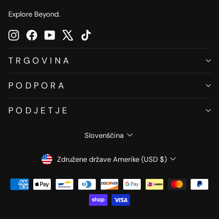
Explore Beyond.
Instagram
Facebook
YouTube
X
TikTok
TRGOVINA
PODPORA
PODJETJE
JEZIK
Slovenščina
VALUTA
Združene države Amerike (USD $)