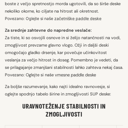
boste z večjo spretnostjo morda ugotovili, da so širše deske
nekoliko okorne, ko ciljate na hitrost ali okretnost.
Povezano: Oglejte si naše
začetniške paddle deske
Za srednje zahtevne do napredne veslače:
Za tiste, ki so osvojili osnove in si želijo natančnosti na vodi,
zmogljivost prevzame glavno vlogo. Ožji in daljši deski
omogočajo gladko drsenje, kar povečuje učinkovitost
veslanja za večjo hitrost in doseg. Pomembno je vedeti, da
se prilagajanje zmanjšani stabilnosti lahko zahteva nekaj časa.
Povezano: Oglejte si naše
vmesne paddle deske
Za boljše razumevanje, kako najti idealno ravnovesje, si
oglejte spodnjo tabelo širine in zmogljivosti SUP deske:
URAVNOTEŽENJE STABILNOSTI IN
ZMOGLJIVOSTI