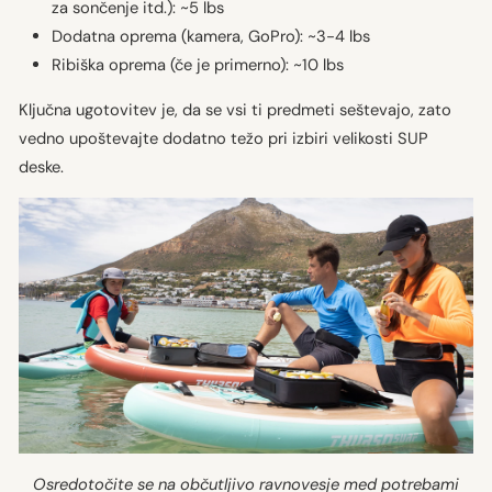
za sončenje itd.): ~5 lbs
Dodatna oprema (kamera, GoPro): ~3-4 lbs
Ribiška oprema (če je primerno): ~10 lbs
Ključna ugotovitev je, da se vsi ti predmeti seštevajo, zato
vedno upoštevajte dodatno težo pri izbiri velikosti SUP
deske.
Osredotočite se na občutljivo ravnovesje med potrebami