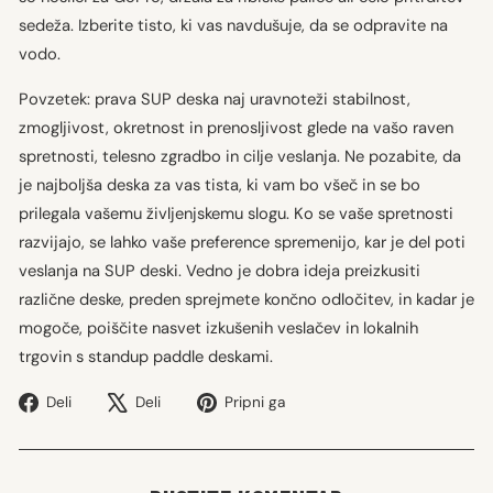
sedeža. Izberite tisto, ki vas navdušuje, da se odpravite na
vodo.
Povzetek: prava SUP deska naj uravnoteži stabilnost,
zmogljivost, okretnost in prenosljivost glede na vašo raven
spretnosti, telesno zgradbo in cilje veslanja. Ne pozabite, da
je najboljša deska za vas tista, ki vam bo všeč in se bo
prilegala vašemu življenjskemu slogu. Ko se vaše spretnosti
razvijajo, se lahko vaše preference spremenijo, kar je del poti
veslanja na SUP deski. Vedno je dobra ideja preizkusiti
različne deske, preden sprejmete končno odločitev, in kadar je
mogoče, poiščite nasvet izkušenih veslačev in lokalnih
trgovin s standup paddle deskami.
Deli
Tweet
Pripni
Deli
Deli
Pripni ga
na
na
na
Facebooku
X
Pinterest