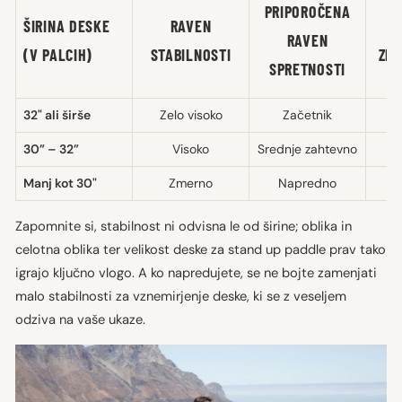
PRIPOROČENA
ŠIRINA DESKE
RAVEN
RAVEN
(V PALCIH)
STABILNOSTI
ZMO
SPRETNOSTI
32" ali širše
Zelo visoko
Začetnik
30” – 32”
Visoko
Srednje zahtevno
Manj kot 30"
Zmerno
Napredno
Zapomnite si, stabilnost ni odvisna le od širine; oblika in
celotna oblika ter velikost deske za stand up paddle prav tako
igrajo ključno vlogo. A ko napredujete, se ne bojte zamenjati
malo stabilnosti za vznemirjenje deske, ki se z veseljem
odziva na vaše ukaze.