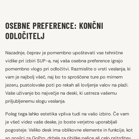
OSEBNE PREFERENCE: KONČNI
ODLOČITELJ
Nazadnje, čeprav je pomembno upoštevati vse tehnične
vidike pri izbiri SUP-a, naj vaša osebna preference igrajo
pomembno vlogo pri odločitvi. Razmislite o vrsti veslanja, ki
vam je najbolj všeč, naj bo to sproščene ture po mirnem
jezeru, pustolovske poti po rekah ali lovljenje valov na plaži.
Vaše uživanje bo največje na deski, ki ustreza vašemu
priljubljenemu slogu veslanja.
Poleg tega lahko estetika vpliva tudi na vašo izbiro. Če vam
je všeč videz vaše deske, jo boste verjetno uporabljali
pogosteje. Veliko desk ima oblikovne elemente in funkcije, kot
so nosilci za GoPro, držala za ribiške palice ali celo pritrditev