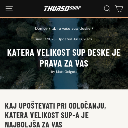
Preskoči
NAVIGACIJA PO SPLETNEM MESTU
ISKANJE
NA
na
vsebino
Domov
/
Izbira vaše sup deske
/
nov. 17, 2023
·
Updated Jul 16, 2026
KATERA VELIKOST SUP DESKE JE
PRAVA ZA VAS
by Matt Gelgota
KAJ UPOŠTEVATI PRI ODLOČANJU,
KATERA VELIKOST SUP-A JE
NAJBOLJŠA ZA VAS