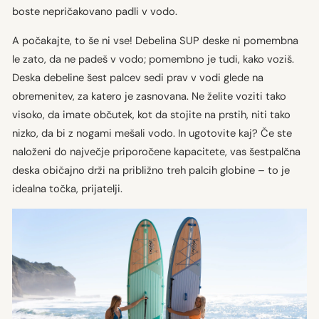
boste nepričakovano padli v vodo.
A počakajte, to še ni vse! Debelina SUP deske ni pomembna
le zato, da ne padeš v vodo; pomembno je tudi, kako voziš.
Deska debeline šest palcev sedi prav v vodi glede na
obremenitev, za katero je zasnovana. Ne želite voziti tako
visoko, da imate občutek, kot da stojite na prstih, niti tako
nizko, da bi z nogami mešali vodo. In ugotovite kaj? Če ste
naloženi do največje priporočene kapacitete, vas šestpalčna
deska običajno drži na približno treh palcih globine – to je
idealna točka, prijatelji.