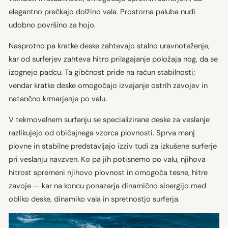
elegantno prečkajo dolžino vala. Prostorna paluba nudi
udobno površino za hojo.
Nasprotno pa kratke deske zahtevajo stalno uravnoteženje,
kar od surferjev zahteva hitro prilagajanje položaja nog, da se
izognejo padcu. Ta gibčnost pride na račun stabilnosti;
vendar kratke deske omogočajo izvajanje ostrih zavojev in
natančno krmarjenje po valu.
V tekmovalnem surfanju se specializirane deske za veslanje
razlikujejo od običajnega vzorca plovnosti. Sprva manj
plovne in stabilne predstavljajo izziv tudi za izkušene surferje
pri veslanju navzven. Ko pa jih potisnemo po valu, njihova
hitrost spremeni njihovo plovnost in omogoča tesne, hitre
zavoje — kar na koncu ponazarja dinamično sinergijo med
obliko deske, dinamiko vala in spretnostjo surferja.