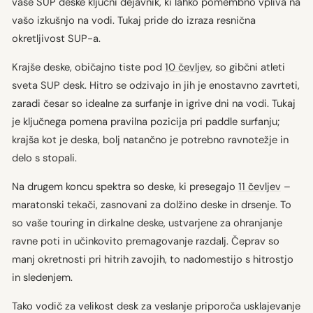
vaše SUP deske ključni dejavnik, ki lahko pomembno vpliva na
vašo izkušnjo na vodi. Tukaj pride do izraza resnična
okretljivost SUP-a.
Krajše deske, običajno tiste pod
10 čevljev
, so gibčni atleti
sveta SUP desk. Hitro se odzivajo in jih je enostavno zavrteti,
zaradi česar so idealne za surfanje in igrive dni na vodi. Tukaj
je ključnega pomena pravilna pozicija pri paddle surfanju;
krajša kot je deska, bolj natančno je potrebno ravnotežje in
delo s stopali.
Na drugem koncu spektra so deske, ki presegajo
11 čevljev
–
maratonski tekači, zasnovani za dolžino deske in drsenje. To
so vaše touring in dirkalne deske, ustvarjene za ohranjanje
ravne poti in učinkovito premagovanje razdalj. Čeprav so
manj okretnosti pri hitrih zavojih, to nadomestijo s hitrostjo
in sledenjem.
Tako vodič za velikost desk za veslanje priporoča usklajevanje