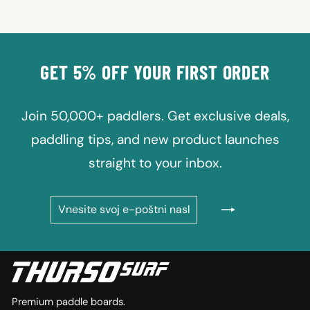
GET 5% OFF YOUR FIRST ORDER
Join 50,000+ paddlers. Get exclusive deals,
paddling tips, and new product launches
straight to your inbox.
VNESITE
NAROČI
SVOJ
SE
E-
POŠTNI
NASLOV
Premium paddle boards.