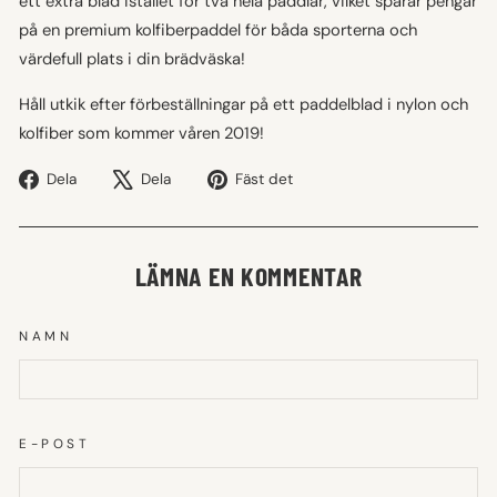
ett extra blad istället för två hela paddlar, vilket sparar pengar
på en premium kolfiberpaddel för båda sporterna och
värdefull plats i din brädväska!
Håll utkik efter förbeställningar på ett paddelblad i nylon och
kolfiber som kommer våren 2019!
Dela
Tweet
Fäst
Dela
Dela
Fäst det
på
på
på
Facebook
X
Pinterest
LÄMNA EN KOMMENTAR
NAMN
E-POST