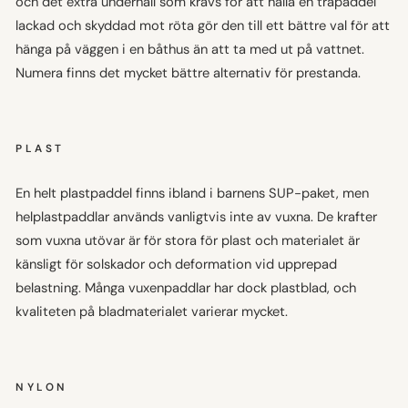
och det extra underhåll som krävs för att hålla en träpaddel
lackad och skyddad mot röta gör den till ett bättre val för att
hänga på väggen i en båthus än att ta med ut på vattnet.
Numera finns det mycket bättre alternativ för prestanda.
PLAST
En helt plastpaddel finns ibland i barnens SUP-paket, men
helplastpaddlar används vanligtvis inte av vuxna. De krafter
som vuxna utövar är för stora för plast och materialet är
känsligt för solskador och deformation vid upprepad
belastning. Många vuxenpaddlar har dock plastblad, och
kvaliteten på bladmaterialet varierar mycket.
NYLON