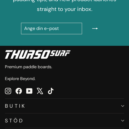
straight to your inbox.
ANGE
PRENUMERERA
DIN
E-
POST
Premium paddle boards.
Explore Beyond.
Instagram
Facebook
YouTube
X
TikTok
BUTIK
STÖD