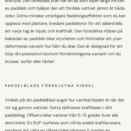
kraftyta. Den dihedrala ytan har en ås som löper längs mitten
av paddeln och hjälper den att fördela vattnet jämnt åt båda
sidor. Detta minskar ytterligare fladdringseffekten som du kan
uppleva med plattare, bredare paddelytor för att säkerställa
att varje tag är mjukt och kraftfullt. Den förstärkta ribban på
baksidan av paddeln ökar styvheten och förhindrar att ytan
deformeras oavsett hur hårt du drar. Den är designad för att
höja din prestation bortom förväntningarna oavsett om du
kryssar, surfar eller tävlar!
PADDELBLADS FÖRSKJUTNA VINKEL
Vinkeln på din paddelblad avgör hur vertikal bladet är när det
rör sig genom vattnet. Detta definierar kraftfasen i ditt
paddeltag. Offsetvinklar varierar från 5-15 grader över alla
aktiviteter. En SUP-surfares som vill ha snabb kraftleverans
tenderar att välja en offsetvinkel närmare 5 medan en