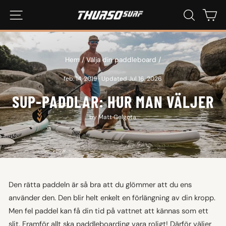
Hoppa
WEBBPLATSNAVIGERING
SÖK
KU
till
innehåll
Hem
/
Välja din paddleboard
/
feb. 14, 2019
·
Updated Jul 16, 2026
SUP-PADDLAR: HUR MAN VÄLJER
by Matt Gelgota
Den rätta paddeln är så bra att du glömmer att du ens
använder den. Den blir helt enkelt en förlängning av din kropp.
Men fel paddel kan få din tid på vattnet att kännas som ett
slit. Framför allt ska paddleboarding vara roligt! Därför väljer