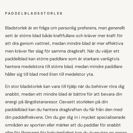
PADDELBLADSSTORLEK
Bladstorlek är en fråga om personlig preferens, men generellt
sett är större blad både kraftfullare och kräver mer kraft för
att dra genom vattnet, medan mindre blad är mer effektiva
men kräver fler slag för samma dragkraft. När du väljer ett
paddelblad kan större paddlare som är starkare vanligtvis
hantera medelstora till större blad, medan mindre paddlare
håller sig till blad med liten till medelstor yta.
En stor bladstorlek kan vara till hjälp när du behöver röra dig
snabbt, medan ett mindre blad är bättre för att bevara din
energi på långdistansresor. Oavsett storleken på din
paddelblad kan du hantera dragkraften du får från den med
din paddelfrekvens. Om du ger dig in i mycket specialiserade
områden av sporten eller märker att du paddlar för snabbt
eller för långsamt för bekvämlighet kan du överväga en annan