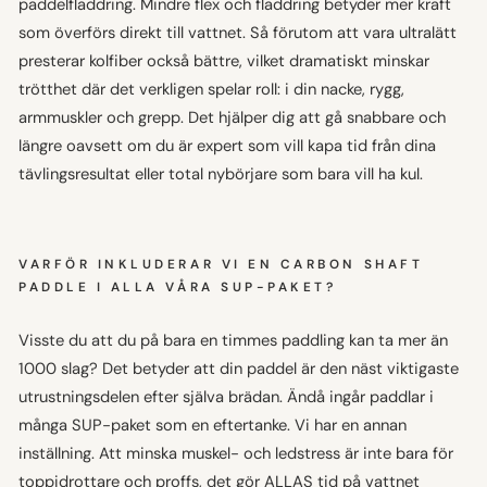
paddelfladdring. Mindre flex och fladdring betyder mer kraft
som överförs direkt till vattnet. Så förutom att vara ultralätt
presterar kolfiber också bättre, vilket dramatiskt minskar
trötthet där det verkligen spelar roll: i din nacke, rygg,
armmuskler och grepp. Det hjälper dig att gå snabbare och
längre oavsett om du är expert som vill kapa tid från dina
tävlingsresultat eller total nybörjare som bara vill ha kul.
VARFÖR INKLUDERAR VI EN CARBON SHAFT
PADDLE I ALLA VÅRA SUP-PAKET?
Visste du att du på bara en timmes paddling kan ta mer än
1000 slag? Det betyder att din paddel är den näst viktigaste
utrustningsdelen efter själva brädan. Ändå ingår paddlar i
många SUP-paket som en eftertanke. Vi har en annan
inställning. Att minska muskel- och ledstress är inte bara för
toppidrottare och proffs, det gör ALLAS tid på vattnet