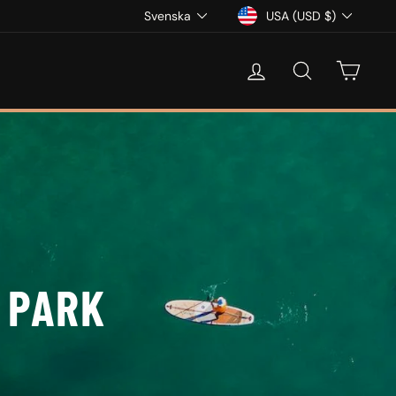
SPRÅK
VALUTA
Svenska
USA (USD $)
LOGGA IN
SÖK
KUND
S PARK