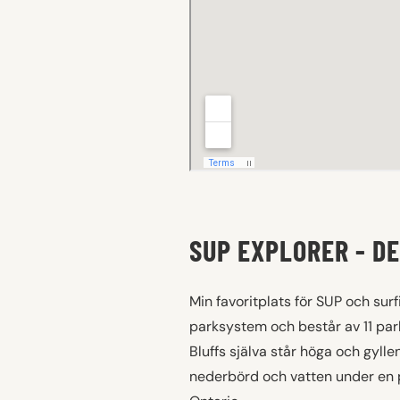
SUP EXPLORER - D
Min favoritplats för SUP och surf
parksystem och består av 11 park
Bluffs själva står höga och gyll
nederbörd och vatten under en p