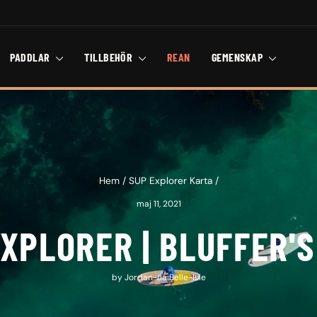
PADDLAR
TILLBEHÖR
REAN
GEMENSKAP
Hem
/
SUP Explorer Karta
/
maj 11, 2021
XPLORER | BLUFFER'
by Jordan-na Belle-Isle