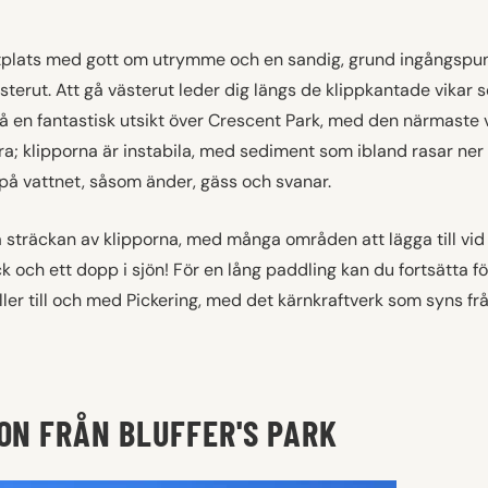
tplats med gott om utrymme och en sandig, grund ingångspunk
 österut. Att gå västerut leder dig längs de klippkantade vika
å en fantastisk utsikt över Crescent Park, med den närmaste v
nära; klipporna är instabila, med sediment som ibland rasar ner 
 på vattnet, såsom änder, gäss och svanar.
a sträckan av klipporna, med många områden att lägga till vid s
ick och ett dopp i sjön! För en lång paddling kan du fortsätta 
eller till och med Pickering, med det kärnkraftverk som syns fr
ON FRÅN BLUFFER'S PARK