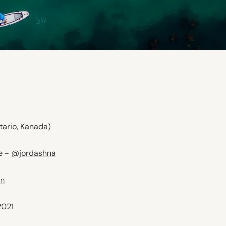
ntario, Kanada)
e -
@jordashna
on
2021