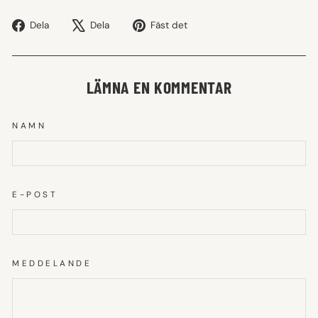
Dela
Tweet
Fäst
Dela
Dela
Fäst det
på
på
på
Facebook
X
Pinterest
LÄMNA EN KOMMENTAR
NAMN
E-POST
MEDDELANDE