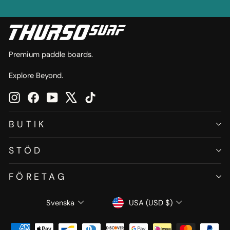
E-
POST
Premium paddle boards.
Explore Beyond.
Instagram
Facebook
YouTube
X
TikTok
BUTIK
STÖD
FÖRETAG
SPRÅK
VALUTA
Svenska
USA (USD $)