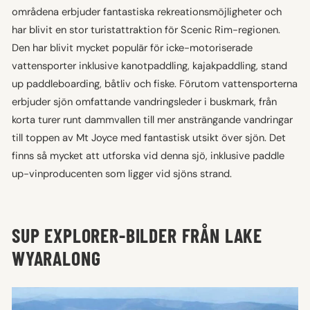
områdena erbjuder fantastiska rekreationsmöjligheter och
har blivit en stor turistattraktion för Scenic Rim-regionen.
Den har blivit mycket populär för icke-motoriserade
vattensporter inklusive kanotpaddling, kajakpaddling, stand
up paddleboarding, båtliv och fiske. Förutom vattensporterna
erbjuder sjön omfattande vandringsleder i buskmark, från
korta turer runt dammvallen till mer ansträngande vandringar
till toppen av Mt Joyce med fantastisk utsikt över sjön. Det
finns så mycket att utforska vid denna sjö, inklusive paddle
up-vinproducenten som ligger vid sjöns strand.
SUP EXPLORER-BILDER FRÅN LAKE
WYARALONG